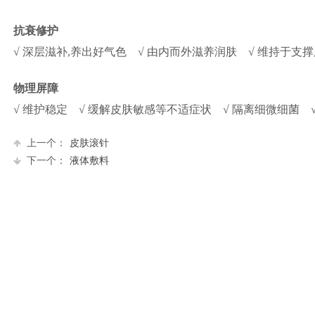
抗衰修护
√
深层滋补,养出好气色
√
由内而外滋养润肤
√
维持于支
物理屏障
√
维护稳定
√
缓解皮肤敏感等不适症状
√
隔离细微细菌
上一个：
皮肤滚针
下一个：
液体敷料