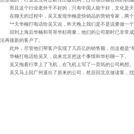
而且这个行业老外干不好的，只有中国人能干好，文化是天然
在聊天的过程中，吴又发现华楠是快销品的营销专家，两个人
**天华楠打电话给吴又说，昨天晚上我们是不是说要做一个
回到上海后华楠和哥哥华杉商量，他们的公司那时已非常成功
法再接新的客户了。
此外，尽管他们帮客户实现了几百亿的销售额，但这都是“帮
华楠打电话给吴又，说来北京把这个事情和华杉聊一下。
吴又拖着行李上了飞机，在飞机上写了一页纸的公司构想。在
吴又马上回广州退出了原来的公司，然后回北京做读客，找
从广州吴又遇到华楠喝酒，到吴又回北京和华杉华楠兄弟俩
土？在我看来是褒义词
看起来还很像文艺青年的华楠热爱读符号学、人类学、社会学
正是从这些看起来很艰深的书籍中，华楠说自己摸索到了能
这个方法适用于卖畅销书，也适用于卖牙膏(田七)、保健品(黄金
他找到了自己的方法论，“出版业为什么低迷？在读客进入之
沙龙。”