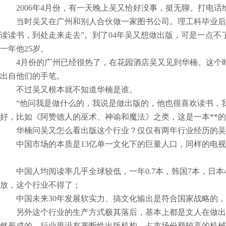
2006年4月份，有一天晚上吴又恰好没事，挺无聊。打电话
当时吴又在广州和别人合伙做一家图书公司。理工科毕业后，
读读书，到处走来走去”。到了04年吴又想做出版，可是一点
一年他25岁。
4月份的广州已经很热了，在花园酒店吴又见到华楠。这个时
出自他们的手笔。
不过吴又根本就不知道华楠是谁。
“他问我是做什么的，我说是做出版的，他也很喜欢读书，我
好，比如《阿赞德人的巫术、神谕和魔法》之类，这是一本**
华楠问吴又怎么看出版这个行业？仅仅有两年行业经历的吴又
中国市场的本质是13亿单一文化下的巨量人口，同样的电视
中国人均阅读率几乎全球较低，一年0.7本，韩国7本，日本
放，这个行业不得了；
中国未来30年发展软实力、搞文化输出是符合国家战略的，
另外这个行业的生产方式极其落后，基本上都是文人在做出版，
然形成的，行业里没有垄断性出版机构，占市场份额较高的机械