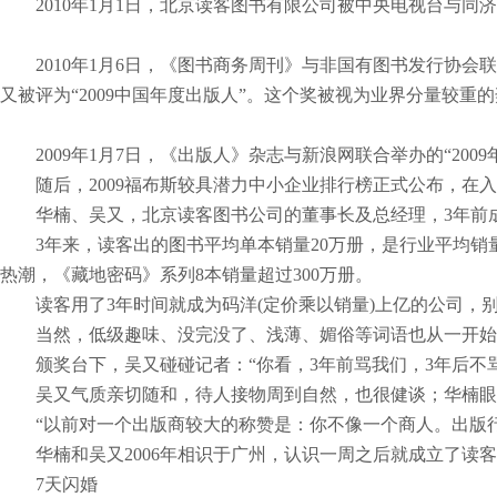
2010年1月1日，北京读客图书有限公司被中央电视台与同济
2010年1月6日，《图书商务周刊》与非国有图书发行协会联
又被评为“2009中国年度出版人”。这个奖被视为业界分量较重
2009年1月7日，《出版人》杂志与新浪网联合举办的“2009
随后，2009福布斯较具潜力中小企业排行榜正式公布，在入围
华楠、吴又，北京读客图书公司的董事长及总经理，3年前成
3年来，读客出的图书平均单本销量20万册，是行业平均销量
热潮，《藏地密码》系列8本销量超过300万册。
读客用了3年时间就成为码洋(定价乘以销量)上亿的公司，别的
当然，低级趣味、没完没了、浅薄、媚俗等词语也从一开始
颁奖台下，吴又碰碰记者：“你看，3年前骂我们，3年后不
吴又气质亲切随和，待人接物周到自然，也很健谈；华楠眼神
“以前对一个出版商较大的称赞是：你不像一个商人。出版行业
华楠和吴又2006年相识于广州，认识一周之后就成立了读客
7天闪婚